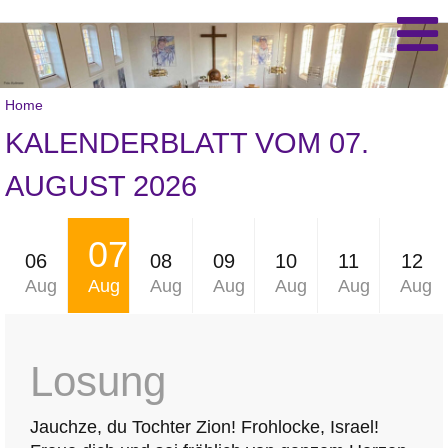
Home
KALENDERBLATT VOM 07.
AUGUST 2026
07
06
08
09
10
11
12
Aug
Aug
Aug
Aug
Aug
Aug
Aug
Losung
Jauchze, du Tochter Zion! Frohlocke, Israel!